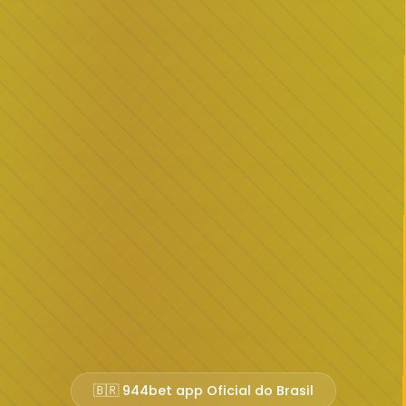
🇧🇷 944bet app Oficial do Brasil