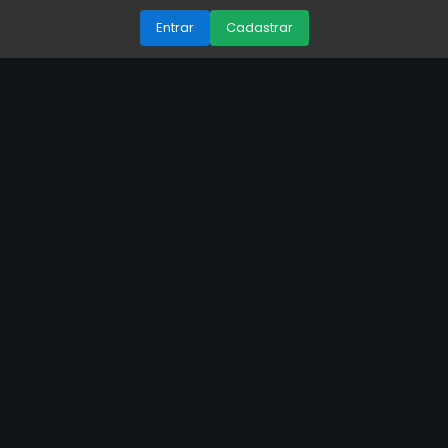
Entrar
Cadastrar
944bet app | Explorando o
Mundo de CoinTree:
Diversão e Estratégia ao
Alcance de Todos
CoinTree é um jogo envolvente que