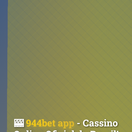
🎰
944bet app
- Cassino