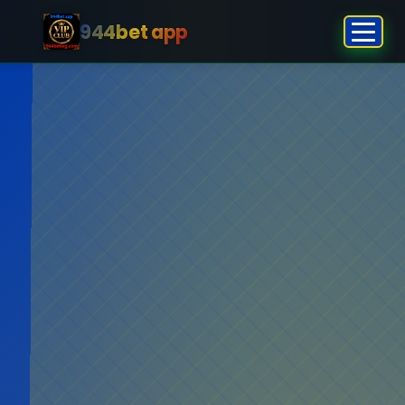
944bet app