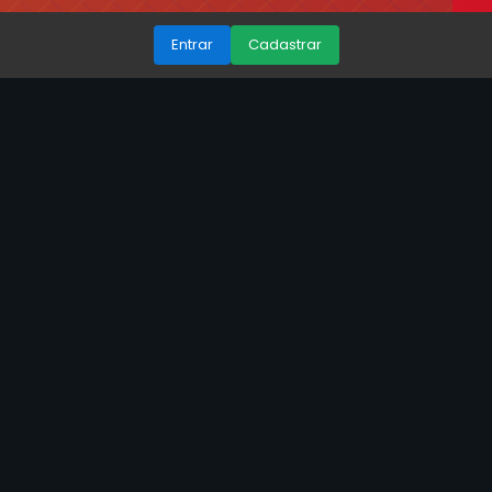
Entrar
Cadastrar
944bet app | Explorando
InnerFire: Um Mergulho no
Mundo do Novo Jogo
Eletrizante