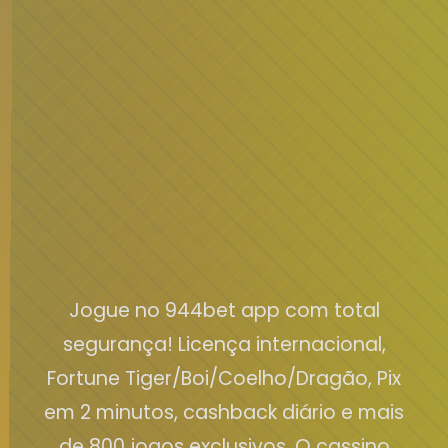
Jogue no 944bet app com total
segurança! Licença internacional,
Fortune Tiger/Boi/Coelho/Dragão, Pix
em 2 minutos, cashback diário e mais
de 800 jogos exclusivos. O cassino