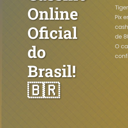
Online
Tige
Pix 
Oficial
cash
de 8
do
O ca
confi
Brasil!
🇧🇷