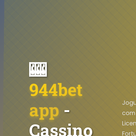
🎰
944bet
app
-
Jogu
com 
Cassino
Lice
Fort