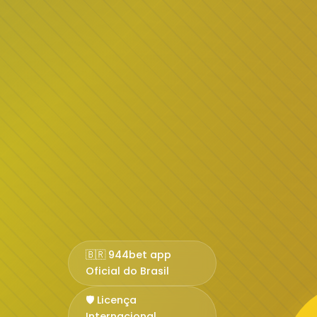
🇧🇷 944bet app
Oficial do Brasil
🛡️ Licença
Internacional